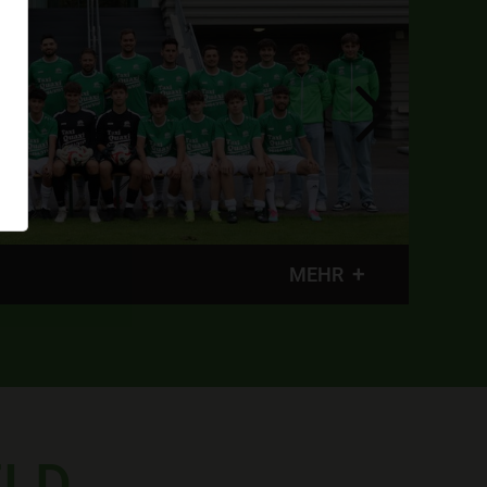
 U14
MEHR
ELD