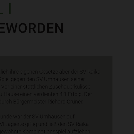
 I
GEWORDEN
ich ihre eigenen Gesetze aber der SV Raika
Spiel gegen den SV Umhausen seiner
. Vor einer stattlichen Zuschauerkulisse
zu Hause einen verdienten 4:1 Erfolg. Der
durch Bürgermeister Richard Grüner.
 Stunde war der SV Umhausen auf
, agierte giftig und ließ den SV Raika
gewohnte Kombinationsspiel aufziehen.