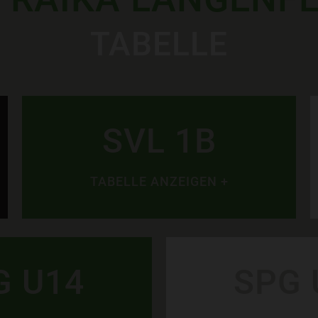
TABELLE
SVL 1B
TABELLE ANZEIGEN +
G U14
SPG 