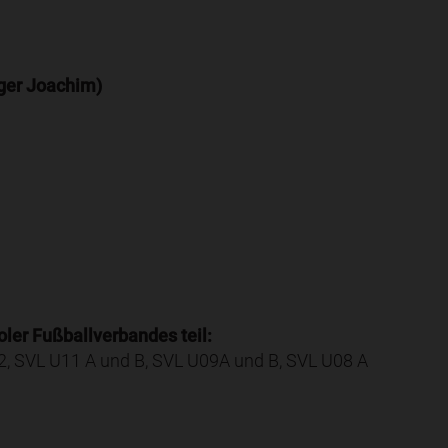
rger Joachim)
ler Fußballverbandes teil:
12, SVL U11 A und B, SVL U09A und B, SVL U08 A