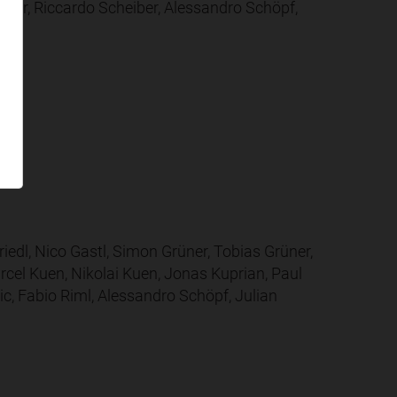
lauer, Riccardo Scheiber, Alessandro Schöpf,
riedl, Nico Gastl, Simon Grüner, Tobias Grüner,
rcel Kuen, Nikolai Kuen, Jonas Kuprian, Paul
ic, Fabio Riml, Alessandro Schöpf, Julian