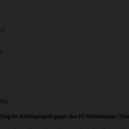
24)
er
T I
, Sieg im Aufstiegsspiel gegen den FC Wildschönau (Tra