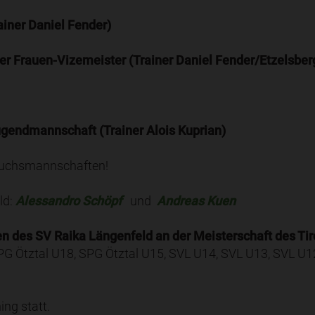
ainer Daniel Fender)
er Frauen-Vizemeister (Trainer Daniel Fender/Etzelsbe
ugendmannschaft (Trainer Alois Kuprian)
hwuchsmannschaften!
ld:
Alessandro Schöpf
und
Andreas Kuen
 des SV Raika Längenfeld an der Meisterschaft des Tiro
 SPG Ötztal U18, SPG Ötztal U15, SVL U14, SVL U13, SVL U
ing statt.