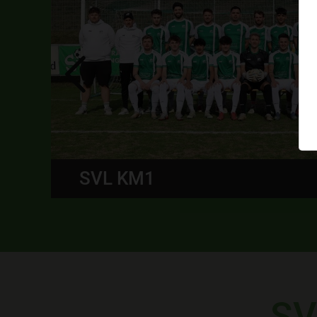
SPG ÖTZTAL U16
SV