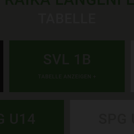
TABELLE
SVL 1B
TABELLE ANZEIGEN +
G U14
SPG 