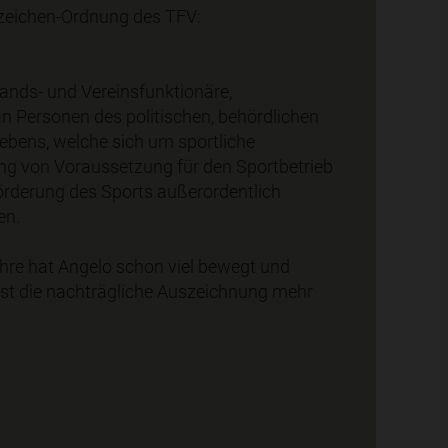
zeichen-Ordnung des TFV:
bands- und Vereinsfunktionäre,
an Personen des politischen, behördlichen
Lebens, welche sich um sportliche
ng von Voraussetzung für den Sportbetrieb
Förderung des Sports außerordentlich
en.
ahre hat Angelo schon viel bewegt und
 ist die nachträgliche Auszeichnung mehr