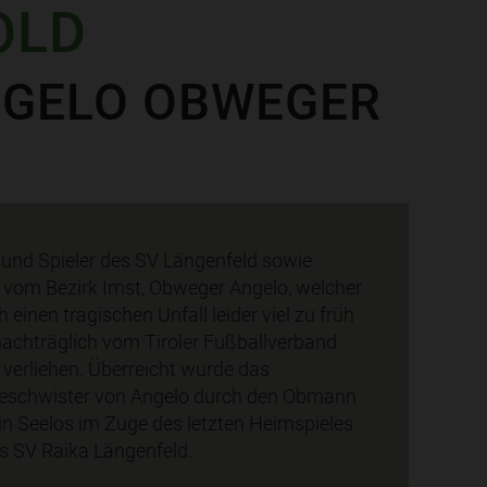
OLD
NGELO OBWEGER
 und Spieler des SV Längenfeld sowie
 vom Bezirk Imst, Obweger Angelo, welcher
 einen tragischen Unfall leider viel zu früh
t nachträglich vom Tiroler Fußballverband
 verliehen. Überreicht wurde das
Geschwister von Angelo durch den Obmann
in Seelos im Zuge des letzten Heimspieles
s SV Raika Längenfeld.