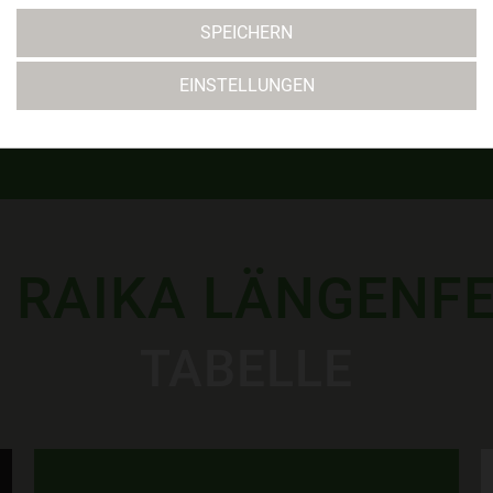
SPEICHERN
SVL U14
MEHR
EINSTELLUNGEN
 RAIKA LÄNGENF
TABELLE