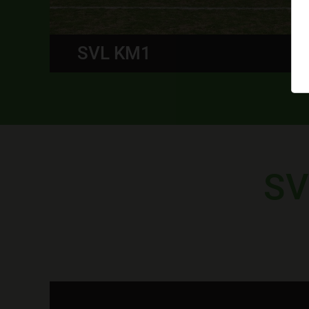
SPG ÖTZTAL U16
SV