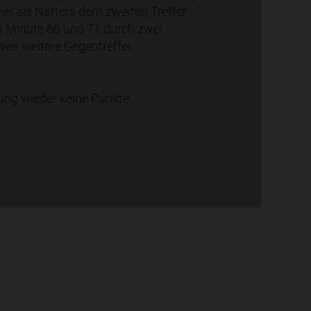
er als Natters dem zweiten Treffer.
in Minute 66 und 71 durch zwei
wei weitere Gegentreffer.
stung wieder keine Punkte