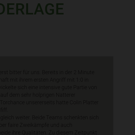
EDERLAGE
st bitter für uns. Bereits in der 2 Minute
ft mit ihrem ersten Angriff mit 1:0 in
kelte sich eine intensive gute Partie von
auf dem sehr holprigen Natterer
Torchance unsererseits hatte Colin Platter
iff.
 gleich weiter. Beide Teams schenkten sich
 aber faire Zweikämpfe und auch
beide ihre Qualitäten. Zu diesem Zeitpunkt