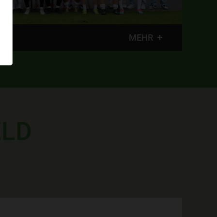
MEHR
ELD