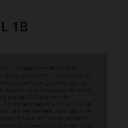
L 1B
muß die 1b-Mannschaft des SV Raika
tsspiel gegen die SPG Roppen/Karres 1b
bwohl dem SVL ein guter Start gelingt.
ft bereits in der 3. Minute zum 1:0 für den
ung gab dem SVL aber nicht die
 Ein Doppelschlag (14. u. 16. Minute) der
n SVL aus dem Konzept und es kam noch
der Halbzeitpause können die Gastgeber
iesem Ergebnis ging es in die Kabinen. Die