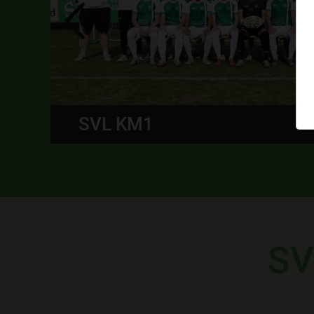
SPG ÖTZTAL U16
SV