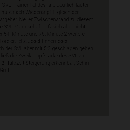
SVL-Trainer fiel deshalb deutlich lauter
inute nach Wiederanpfiff gleich der
astgeber. Neuer Zwischenstand zu diesem
ge SVL-Mannschaft ließ sich aber nicht
r 54. Minute und 76. Minute 2 weitere
e Tore erzielte Josef Ennemoser.
h der SVL aber mit 5:3 geschlagen geben.
it ließ die Zweikampfstärke des SVL zu
 2 Halbzeit Steigerung erkennbar, Schiri
Griff