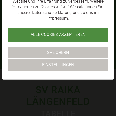
Website und Ihre Erfahrung zu verbessern. Weitere
Informationen zu Cookies auf auf Website finden Sie in
unserer
Datenschutzerklärung
und zu uns im
Impressum
.
ALLE COOKIES AKZEPTIEREN
VL KM1
S
MEHR
SPEICHERN
EINSTELLUNGEN
SV RAIKA
LÄNGENFELD
TABELLE