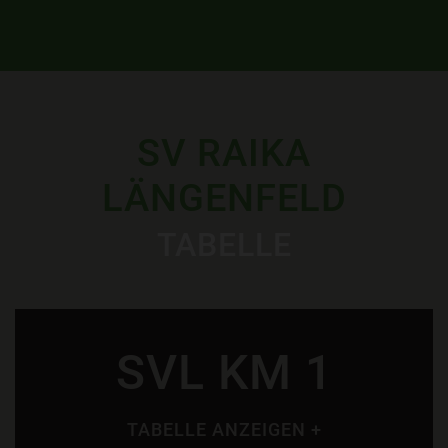
SV RAIKA
LÄNGENFELD
TABELLE
SVL KM 1
TABELLE ANZEIGEN +