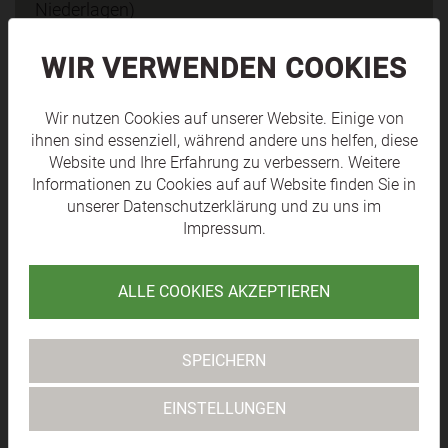
Niederlagen)
Torverhältnis: 17:26 Tore
7 verschiedene Torschützen
WIR VERWENDEN COOKIES
25 verschiedene Spieler sind im Herbst
eingesetzt worden
Wir nutzen Cookies auf unserer Website. Einige von
ihnen sind essenziell, während andere uns helfen, diese
Website und Ihre Erfahrung zu verbessern. Weitere
Informationen zu Cookies auf auf Website finden Sie in
unserer
Datenschutzerklärung
und zu uns im
Impressum
.
ZURÜCK -
ALLE COOKIES AKZEPTIEREN
SPEICHERN
VERÖFFENTLICHT AM:
27.10.2018
EINSTELLUNGEN