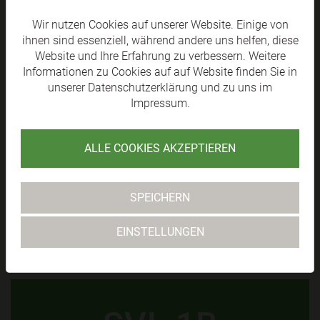
SV RAIKA
Wir nutzen Cookies auf unserer Website. Einige von
ihnen sind essenziell, während andere uns helfen, diese
Website und Ihre Erfahrung zu verbessern. Weitere
LÄNGENFELD
Informationen zu Cookies auf auf Website finden Sie in
unserer
Datenschutzerklärung
und zu uns im
TABELLE
Impressum
.
ALLE COOKIES AKZEPTIEREN
SVL KM 1
SPEICHERN
TABELLE ANZEIGEN +
EINSTELLUNGEN