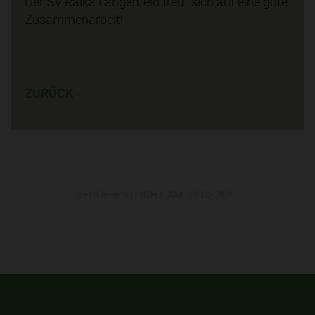
Der SV Raika Längenfeld freut sich auf eine gute
Zusammenarbeit!
ZURÜCK -
VERÖFFENTLICHT AM:
23.03.2021