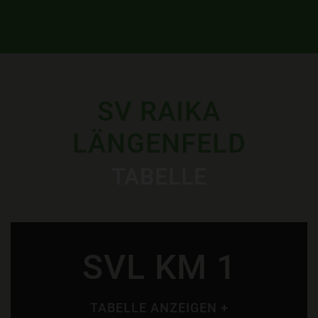
SV RAIKA
LÄNGENFELD
TABELLE
SVL KM 1
TABELLE ANZEIGEN +