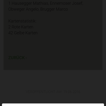
1 Hausegger Mathias, Ennemoser Josef,
Obweger Angelo, Brugger Marco
Kartenstatistik:
2 Rote Karten
42 Gelbe Karten
ZURÜCK -
VERÖFFENTLICHT AM:
19.06.2016