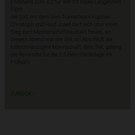
Endstand zum 4:2 für den SV Raika Längenfeld.
Fazit:
der SVL mit dem Neo-Trainerteam Kuprian
Christoph und Haid Josef darf sich über einen
Sieg zum Meisterschaftsauftakt freuen, an
diesem Abend war der SVL im Abschluß die
kaltschnäuzigere Mannschaft, dem SVL gelang
die Revanche für die 2:5 Heimniederlage im
Frühjahr
ZURÜCK -