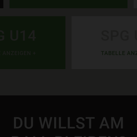
G U14
SPG 
 ANZEIGEN +
TABELLE AN
DU WILLST AM