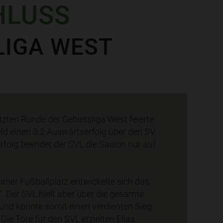
HLUSS
LIGA WEST
etzten Runde der Gebietsliga West feierte
ld einen 3:2 Auswärtserfolg über den SV
rfolg beendet der SVL die Saison nur auf
rner Fußballplatz entwickelte sich das
. Der SVL hielt aber über die gesamte
 und konnte somit einen verdienten Sieg
Die Tore für den SVL erzielten Elias