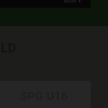
MEHR
ELD
SPG U16