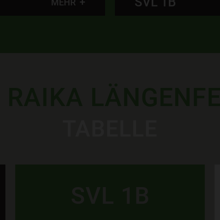
SVL U14
MEHR
 RAIKA LÄNGENF
TABELLE
SVL 1B