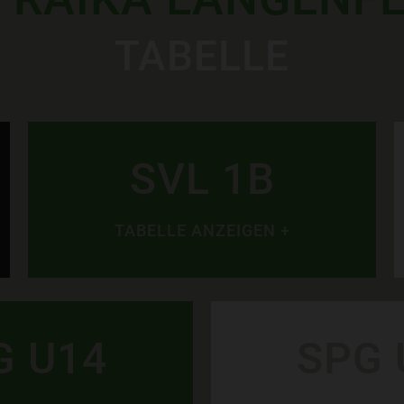
TABELLE
SVL 1B
TABELLE ANZEIGEN +
G U14
SPG 