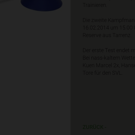
Trainieren.
Die zweite Kampfmann
16.02.2014 um 15.00 Uh
Reserve aus Tarrenz.
Der erste Test endet m
Bei nass-kaltem Wette
Kuen Marcel 2x, Hanse
Tore für den SVL.
ZURÜCK -