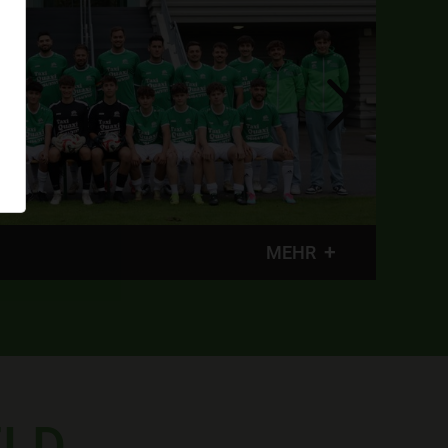
SVL U14
MEHR
ELD