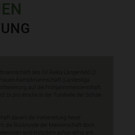
UEN
TUNG
fmannschaft des SV Raika Längenfeld (2.
e Frauen-Kampfmannschaft (Landesliga
orbereitung auf die Frühjahrsmeisterschaft
rd 2x pro Woche in der Turnhalle der Schule
aft dauert die Vorbereitung heuer
nt die Rückrunde der Meisterschaft doch
pielerinnen sind trotzdem schon eifrig am