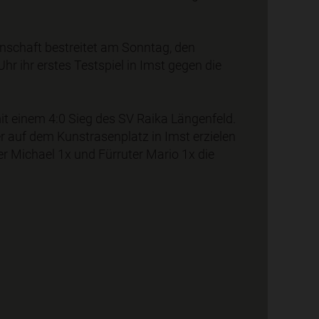
schaft bestreitet am Sonntag, den
r ihr erstes Testspiel in Imst gegen die
it einem 4:0 Sieg des SV Raika Längenfeld.
r auf dem Kunstrasenplatz in Imst erzielen
r Michael 1x und Fürruter Mario 1x die