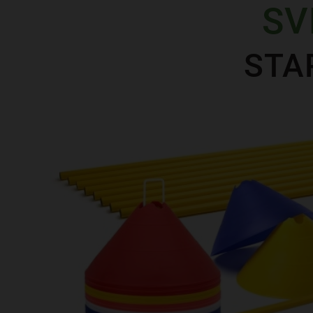
SV
STA