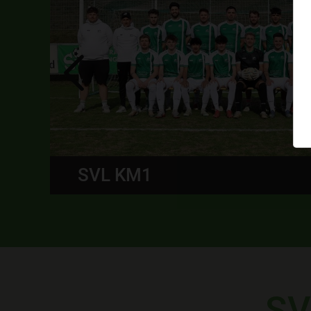
MEHR
SV