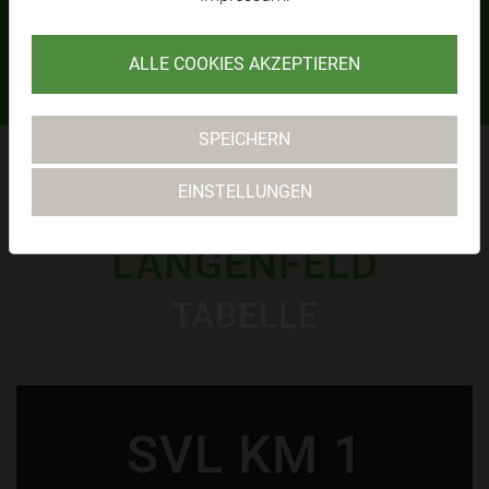
SVL KM1
MEHR
ALLE COOKIES AKZEPTIEREN
SPEICHERN
EINSTELLUNGEN
SV RAIKA
LÄNGENFELD
TABELLE
SVL KM 1