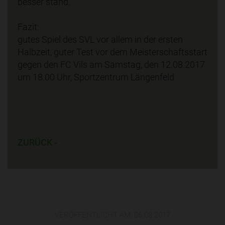
besser stand.
Fazit:
gutes Spiel des SVL vor allem in der ersten
Halbzeit, guter Test vor dem Meisterschaftsstart
gegen den FC Vils am Samstag, den 12.08.2017
um 18.00 Uhr, Sportzentrum Längenfeld
ZURÜCK -
VERÖFFENTLICHT AM:
06.08.2017