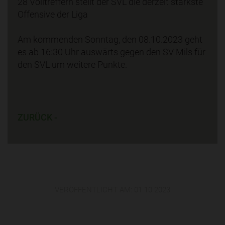
28 Volltreffern stellt der SVL die derzeit stärkste
Offensive der Liga
Am kommenden Sonntag, den 08.10.2023 geht
es ab 16:30 Uhr auswärts gegen den SV Mils für
den SVL um weitere Punkte.
ZURÜCK -
VERÖFFENTLICHT AM:
01.10.2023