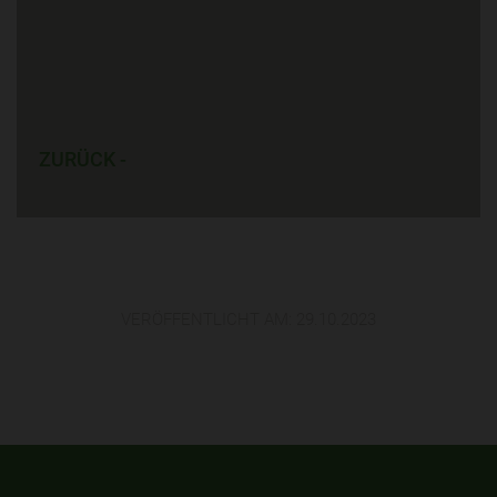
ZURÜCK -
VERÖFFENTLICHT AM:
29.10.2023