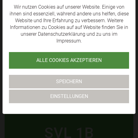
SV RAIKA
Wir nutzen Cookies auf unserer Website. Einige von
ihnen sind essenziell, während andere uns helfen, diese
LÄNGENFELD
Website und Ihre Erfahrung zu verbessern. Weitere
Informationen zu Cookies auf auf Website finden Sie in
TABELLE
unserer
Datenschutzerklärung
und zu uns im
Impressum
.
ALLE COOKIES AKZEPTIEREN
SVL KM 1
SPEICHERN
TABELLE ANZEIGEN +
EINSTELLUNGEN
SVL 1B